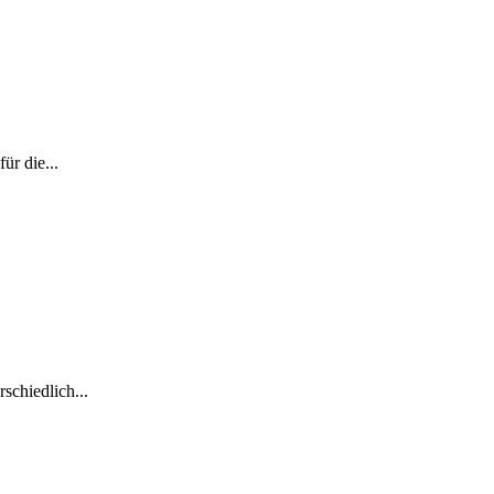
ür die...
schiedlich...